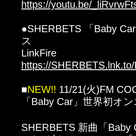
https://youtu.be/_liRvrwFt
●SHERBETS 「Baby 
ス
LinkFire
https://SHERBETS.lnk.to
■
NEW!!
11/21(火)FM C
「Baby Car」世界初オ
SHERBETS 新曲「Baby 