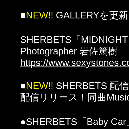
■
NEW!!
GALLERYを更
SHERBETS「MIDNIGHT
Photographer 岩佐篤樹
https://www.sexystones.co
■
NEW!!
SHERBETS 配信
配信リリース！同曲Music 
●SHERBETS「Baby Car