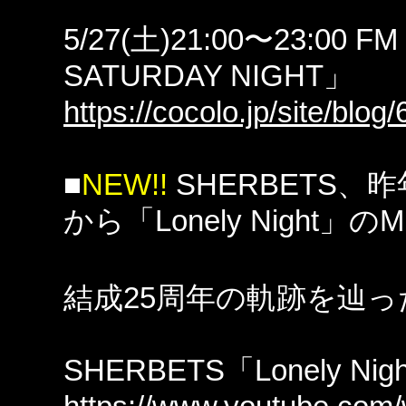
5/27(土)21:00〜23:00 
SATURDAY NIGHT」
https://cocolo.jp/site/blog
■
NEW!!
SHERBETS、
から「Lonely Night」の
結成25周年の軌跡を辿
SHERBETS「Lonely Nig