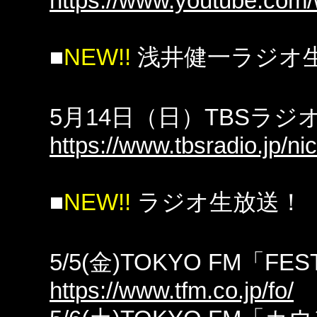
https://www.youtube.com
■
NEW!!
浅井健一ラジオ
5月14日（日）TBSラ
https://www.tbsradio.jp/ni
■
NEW!!
ラジオ生放送！
5/5(金)TOKYO FM「FE
https://www.tfm.co.jp/fo/