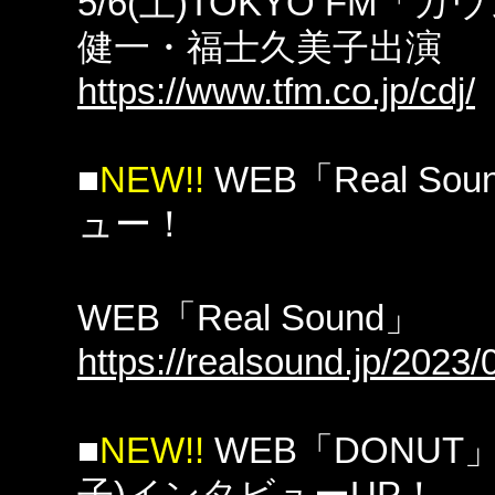
5/6(土)TOKYO FM「
健一・福士久美子出演
https://www.tfm.co.jp/cdj/
■
NEW!!
WEB「Real 
ュー！
WEB「Real Sound」
https://realsound.jp/2023
■
NEW!!
WEB「DONUT